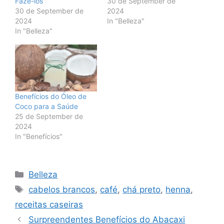
Fazê-los
30 de September de
30 de September de
2024
2024
In "Belleza"
In "Belleza"
Benefícios do Óleo de
Coco para a Saúde
25 de September de
2024
In "Benefícios"
Categories
Belleza
Tags
cabelos brancos
,
café
,
chá preto
,
henna
,
receitas caseiras
Surpreendentes Benefícios do Abacaxi