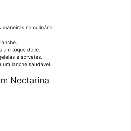
s maneiras na culinária:
lanche.
ra um toque doce.
geleias e sorvetes.
a um lanche saudável.
om Nectarina