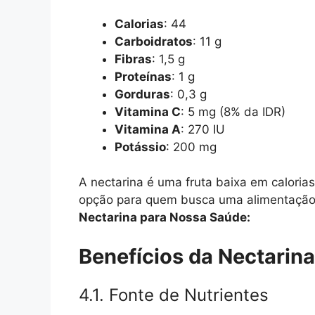
Calorias
: 44
Carboidratos
: 11 g
Fibras
: 1,5 g
Proteínas
: 1 g
Gorduras
: 0,3 g
Vitamina C
: 5 mg (8% da IDR)
Vitamina A
: 270 IU
Potássio
: 200 mg
A nectarina é uma fruta baixa em caloria
opção para quem busca uma alimentação
Nectarina para Nossa Saúde:
Benefícios da Nectarin
4.1. Fonte de Nutrientes