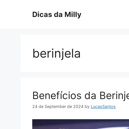
Skip
to
Dicas da Milly
content
berinjela
Benefícios da Berin
24 de September de 2024
by
LucasSantos