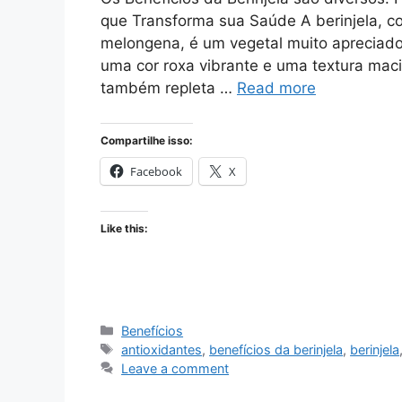
que Transforma sua Saúde A berinjela, c
melongena, é um vegetal muito apreciado
uma cor roxa vibrante e uma textura maci
também repleta …
Read more
Compartilhe isso:
Facebook
X
Like this:
Categories
Benefícios
Tags
antioxidantes
,
benefícios da berinjela
,
berinjela
Leave a comment