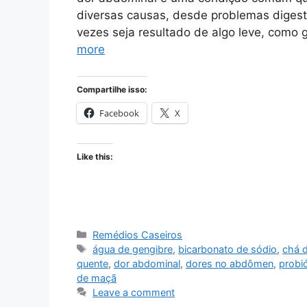
diversas causas, desde problemas digest
vezes seja resultado de algo leve, como 
more
Compartilhe isso:
Facebook
X
Like this:
Categories
Remédios Caseiros
Tags
água de gengibre
,
bicarbonato de sódio
,
chá 
quente
,
dor abdominal
,
dores no abdômen
,
probió
de maçã
Leave a comment