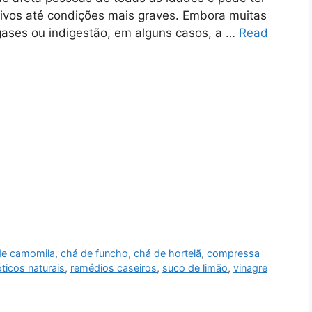
ivos até condições mais graves. Embora muitas
gases ou indigestão, em alguns casos, a …
Read
de camomila
,
chá de funcho
,
chá de hortelã
,
compressa
ticos naturais
,
remédios caseiros
,
suco de limão
,
vinagre