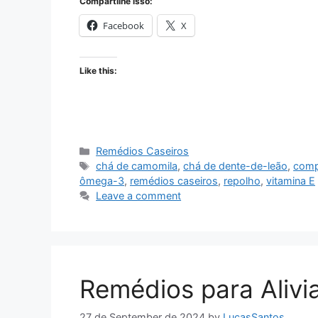
Compartilhe isso:
Facebook
X
Like this:
Categories
Remédios Caseiros
Tags
chá de camomila
,
chá de dente-de-leão
,
comp
ômega-3
,
remédios caseiros
,
repolho
,
vitamina E
Leave a comment
Remédios para Alivi
27 de September de 2024
by
LucasSantos