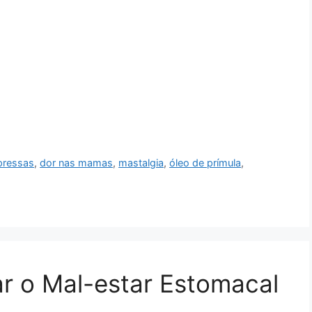
ressas
,
dor nas mamas
,
mastalgia
,
óleo de prímula
,
ar o Mal-estar Estomacal