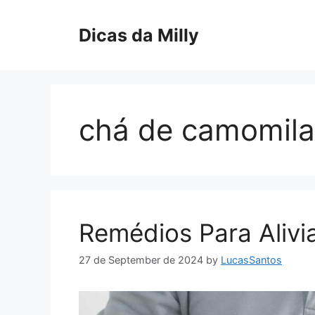
Skip
to
Dicas da Milly
content
chá de camomila
Remédios Para Aliv
27 de September de 2024
by
LucasSantos