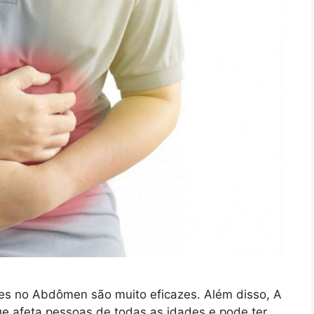
res no Abdômen são muito eficazes. Além disso, A
 afeta pessoas de todas as idades e pode ter