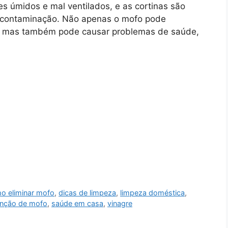
úmidos e mal ventilados, e as cortinas são
e contaminação. Não apenas o mofo pode
s, mas também pode causar problemas de saúde,
o eliminar mofo
,
dicas de limpeza
,
limpeza doméstica
,
nção de mofo
,
saúde em casa
,
vinagre