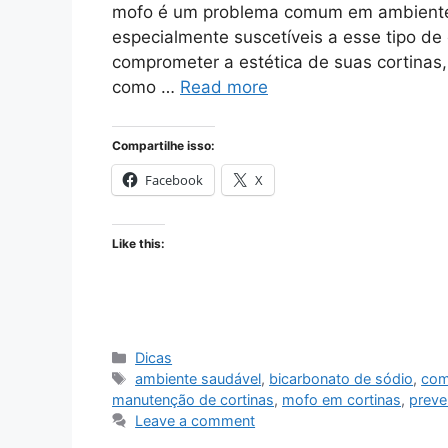
mofo é um problema comum em ambientes 
especialmente suscetíveis a esse tipo d
comprometer a estética de suas cortina
como …
Read more
Compartilhe isso:
Facebook
X
Like this:
Categories
Dicas
Tags
ambiente saudável
,
bicarbonato de sódio
,
com
manutenção de cortinas
,
mofo em cortinas
,
preve
Leave a comment