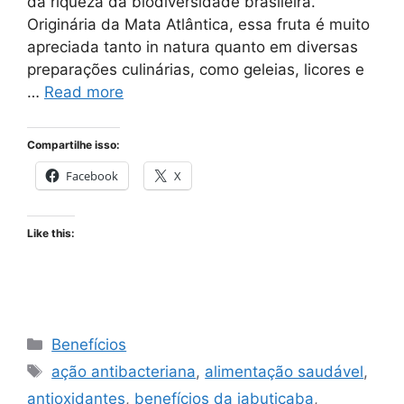
da riqueza da biodiversidade brasileira.
Originária da Mata Atlântica, essa fruta é muito
apreciada tanto in natura quanto em diversas
preparações culinárias, como geleias, licores e
…
Read more
Compartilhe isso:
Facebook
X
Like this:
Categories
Benefícios
Tags
ação antibacteriana
,
alimentação saudável
,
antioxidantes
,
benefícios da jabuticaba
,