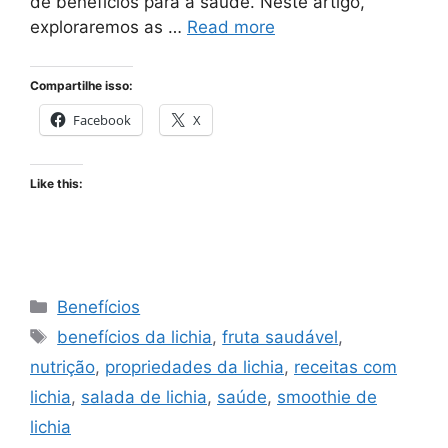
de benefícios para a saúde. Neste artigo,
exploraremos as …
Read more
Compartilhe isso:
Facebook
X
Like this:
Categories
Benefícios
Tags
benefícios da lichia
,
fruta saudável
,
nutrição
,
propriedades da lichia
,
receitas com
lichia
,
salada de lichia
,
saúde
,
smoothie de
lichia