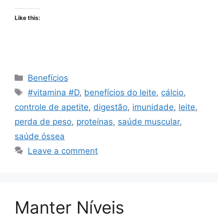
Like this:
Categories
Benefícios
Tags
#vitamina #D
,
benefícios do leite
,
cálcio
,
controle de apetite
,
digestão
,
imunidade
,
leite
,
perda de peso
,
proteínas
,
saúde muscular
,
saúde óssea
Leave a comment
Manter Níveis