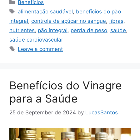
Categories
Benefícios
Tags
alimentação saudável
,
benefícios do pão
integral
,
controle de açúcar no sangue
,
fibras
,
nutrientes
,
pão integral
,
perda de peso
,
saúde
,
saúde cardiovascular
Leave a comment
Benefícios do Vinagre
para a Saúde
25 de September de 2024
by
LucasSantos